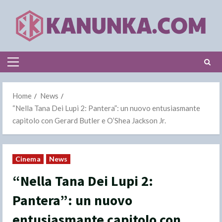
Skip
to
content
Primary
Menu
Home
News
“Nella Tana Dei Lupi 2: Pantera”: un nuovo entusiasmante
capitolo con Gerard Butler e O’Shea Jackson Jr.
Cinema
News
“Nella Tana Dei Lupi 2:
Pantera”: un nuovo
entusiasmante capitolo con