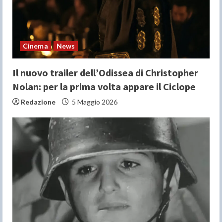
i
n
Cinema
News
g
Il nuovo trailer dell’Odissea di Christopher
Nolan: per la prima volta appare il Ciclope
Redazione
5 Maggio 2026