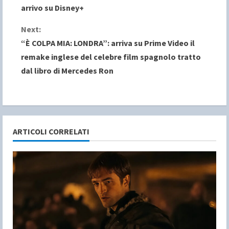
o
arrivo su Disney+
n
Next:
“È COLPA MIA: LONDRA”: arriva su Prime Video il
t
remake inglese del celebre film spagnolo tratto
i
dal libro di Mercedes Ron
n
u
e
ARTICOLI CORRELATI
R
e
a
d