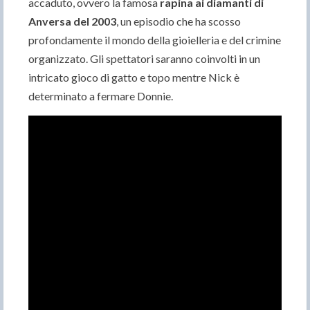
accaduto, ovvero la famosa
rapina ai diamanti di
Anversa del 2003
, un episodio che ha scosso
profondamente il mondo della gioielleria e del crimine
organizzato. Gli spettatori saranno coinvolti in un
intricato gioco di gatto e topo mentre Nick è
determinato a fermare Donnie.