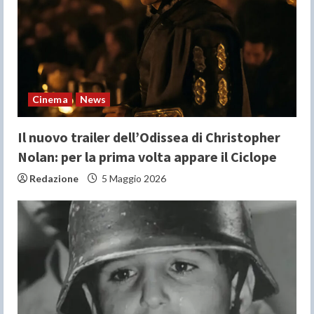
a
d
i
n
Cinema
News
g
Il nuovo trailer dell’Odissea di Christopher
Nolan: per la prima volta appare il Ciclope
Redazione
5 Maggio 2026