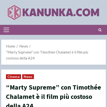
Skip
to
content
Primary
Menu
Home
News
“Marty Supreme” con Timothée Chalamet è il film più
costoso della A24
Cinema
News
“Marty Supreme” con Timothée
Chalamet è il film più costoso
della A24