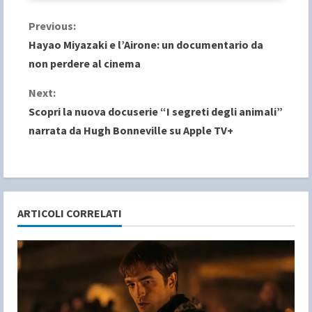
C
Previous:
Hayao Miyazaki e l’Airone: un documentario da
o
non perdere al cinema
n
Next:
Scopri la nuova docuserie “I segreti degli animali”
t
narrata da Hugh Bonneville su Apple TV+
i
n
u
ARTICOLI CORRELATI
e
R
e