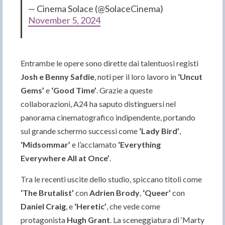
— Cinema Solace (@SolaceCinema)
November 5, 2024
Entrambe le opere sono dirette dai talentuosi registi
Josh e Benny Safdie
, noti per il loro lavoro in
‘Uncut
Gems’
e
‘Good Time’
. Grazie a queste
collaborazioni, A24 ha saputo distinguersi nel
panorama cinematografico indipendente, portando
sul grande schermo successi come
‘Lady Bird’
,
‘Midsommar’
e l’acclamato
‘Everything
Everywhere All at Once’
.
Tra le recenti uscite dello studio, spiccano titoli come
‘The Brutalist’
con
Adrien Brody
,
‘Queer’
con
Daniel Craig
, e
‘Heretic’
, che vede come
protagonista
Hugh Grant
. La sceneggiatura di ‘Marty