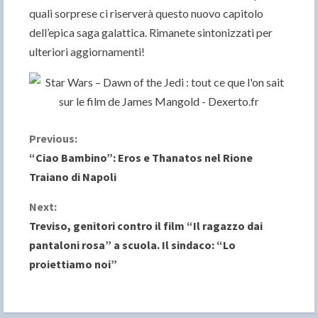
quali sorprese ci riserverà questo nuovo capitolo
dell’epica saga galattica. Rimanete sintonizzati per
ulteriori aggiornamenti!
C
Previous:
“Ciao Bambino”: Eros e Thanatos nel Rione
o
Traiano di Napoli
n
Next:
Treviso, genitori contro il film “Il ragazzo dai
t
pantaloni rosa” a scuola. Il sindaco: “Lo
i
proiettiamo noi”
n