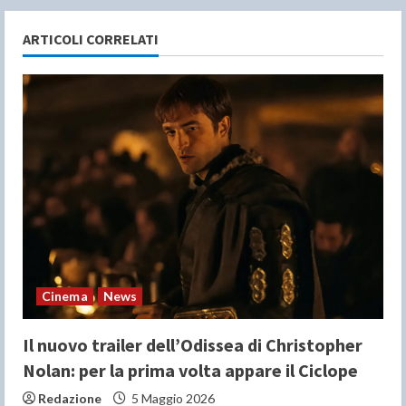
u
e
ARTICOLI CORRELATI
R
e
a
d
i
n
Cinema
News
g
Il nuovo trailer dell’Odissea di Christopher
Nolan: per la prima volta appare il Ciclope
Redazione
5 Maggio 2026