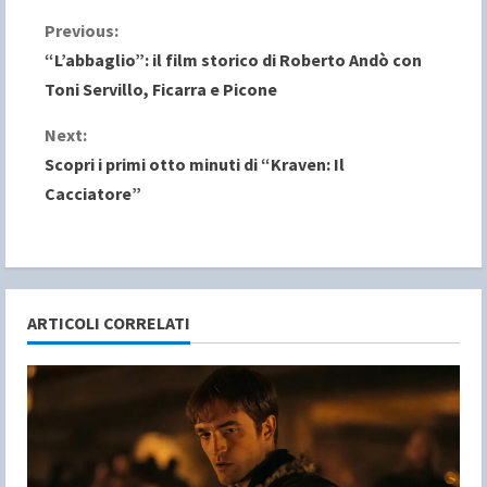
C
Previous:
“L’abbaglio”: il film storico di Roberto Andò con
o
Toni Servillo, Ficarra e Picone
n
Next:
Scopri i primi otto minuti di “Kraven: Il
t
Cacciatore”
i
n
u
ARTICOLI CORRELATI
e
R
e