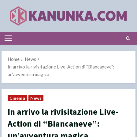
Skip
to
content
Primary
Menu
Home
News
In arrivo la rivisitazione Live-Action di “Biancaneve”:
un’avventura magica
Cinema
News
In arrivo la rivisitazione Live-
Action di “Biancaneve”:
un’avventura magica