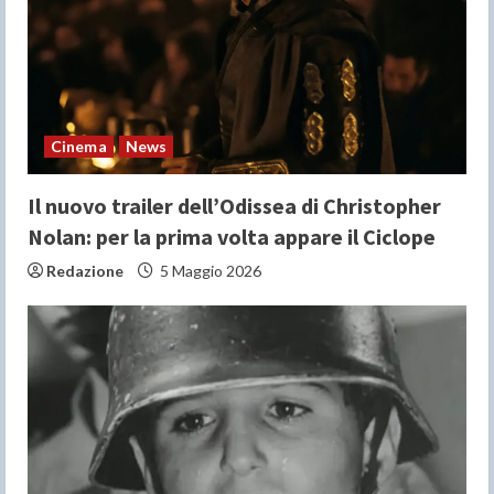
a
d
i
n
Cinema
News
g
Il nuovo trailer dell’Odissea di Christopher
Nolan: per la prima volta appare il Ciclope
Redazione
5 Maggio 2026