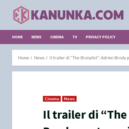
Skip
to
content
HOME
NEWS
CINEMA
TV
PRIVACY POLICY
Home
News
Il trailer di “The Brutalist”: Adrien Brod
Cinema
News
Il trailer di “Th