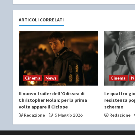
n
u
ARTICOLI CORRELATI
e
R
e
a
Cinema
News
Cinema
N
d
Il nuovo trailer dell’Odissea di
Le quattro gio
i
Christopher Nolan: per la prima
resistenza po
volta appare il Ciclope
schermo
n
Redazione
5 Maggio 2026
Redazione
g