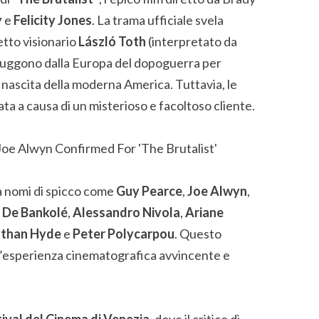
y
e
Felicity Jones
. La trama ufficiale svela
etto visionario
László Toth
(interpretato da
fuggono dalla Europa del dopoguerra per
lla nascita della moderna America. Tuttavia, le
ta a causa di un misterioso e facoltoso cliente.
a nomi di spicco come
Guy Pearce
,
Joe Alwyn
,
 De Bankolé
,
Alessandro Nivola
,
Ariane
than Hyde
e
Peter Polycarpou
. Questo
’esperienza cinematografica avvincente e
tival del Cinema di Venezia
, dove il critico di