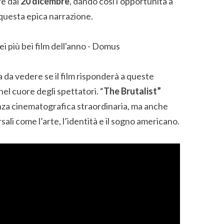
re dal
20 dicembre
, dando così l’opportunità a
 questa epica narrazione.
a da vedere se il film risponderà a queste
nel cuore degli spettatori. “
The Brutalist”
nza cinematografica straordinaria, ma anche
ali come l’arte, l’identità e il sogno americano.