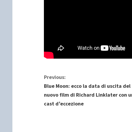
C
Previous:
Blue Moon: ecco la data di uscita del
o
nuovo film di Richard Linklater con u
n
cast d’eccezione
t
i