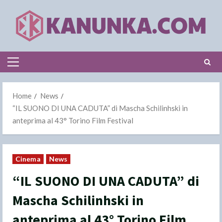
Skip
to
content
Primary
Menu
Home
News
“IL SUONO DI UNA CADUTA” di Mascha Schilinhski in
anteprima al 43° Torino Film Festival
Cinema
News
“IL SUONO DI UNA CADUTA” di
Mascha Schilinhski in
anteprima al 43° Torino Film