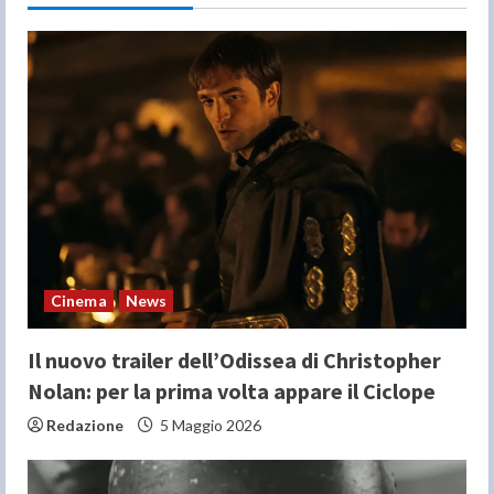
e
R
e
a
d
i
n
Cinema
News
g
Il nuovo trailer dell’Odissea di Christopher
Nolan: per la prima volta appare il Ciclope
Redazione
5 Maggio 2026