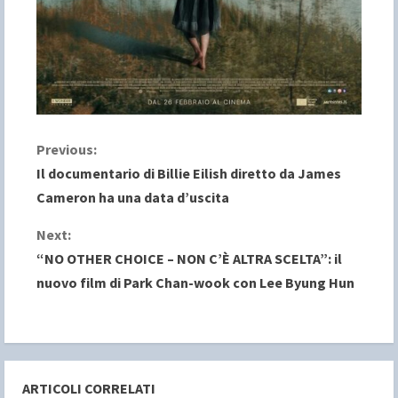
C
Previous:
Il documentario di Billie Eilish diretto da James
o
Cameron ha una data d’uscita
n
Next:
“NO OTHER CHOICE – NON C’È ALTRA SCELTA”: il
t
nuovo film di Park Chan-wook con Lee Byung Hun
i
n
u
ARTICOLI CORRELATI