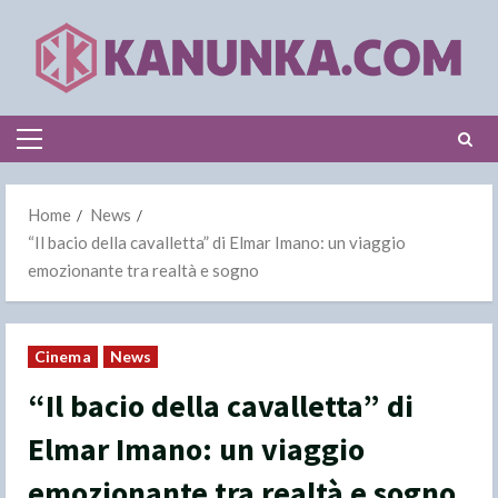
Skip
to
content
Primary
Menu
Home
News
“Il bacio della cavalletta” di Elmar Imano: un viaggio
emozionante tra realtà e sogno
Cinema
News
“Il bacio della cavalletta” di
Elmar Imano: un viaggio
emozionante tra realtà e sogno