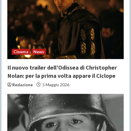
a
d
i
n
Cinema
News
g
Il nuovo trailer dell’Odissea di Christopher
Nolan: per la prima volta appare il Ciclope
Redazione
5 Maggio 2026