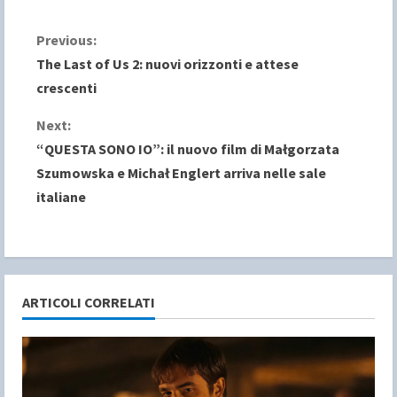
C
Previous:
The Last of Us 2: nuovi orizzonti e attese
o
crescenti
n
Next:
“QUESTA SONO IO”: il nuovo film di Małgorzata
t
Szumowska e Michał Englert arriva nelle sale
i
italiane
n
u
e
ARTICOLI CORRELATI
R
e