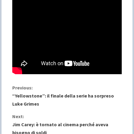
C
Previous:
“Yellowstone”: il finale della serie ha sorpreso
o
Luke Grimes
n
Next:
Jim Carey: è tornato al cinema perché aveva
t
bisogno di soldi