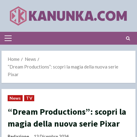
Skip
to
content
Primary
Menu
Home
News
“Dream Productions”: scopri la magia della nuova serie
Pixar
News
TV
“Dream Productions”: scopri la
magia della nuova serie Pixar
Redazione
13 Dicembre 2024