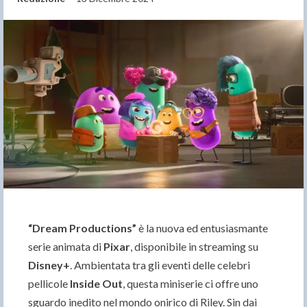
“Dream Productions”
è la nuova ed entusiasmante
serie animata di
Pixar
, disponibile in streaming su
Disney+
. Ambientata tra gli eventi delle celebri
pellicole
Inside Out
, questa miniserie ci offre uno
sguardo inedito nel mondo onirico di Riley. Sin dai