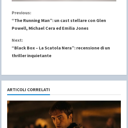
C
Previous:
“The Running Man”: un cast stellare con Glen
o
Powell, Michael Cera ed Emilia Jones
n
Next:
“Black Box – La Scatola Nera”: recensione di un
t
thriller inquietante
i
n
u
ARTICOLI CORRELATI
e
R
e