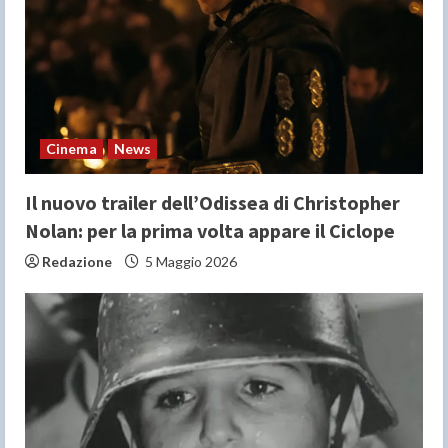
a
d
i
n
Cinema
News
g
Il nuovo trailer dell’Odissea di Christopher
Nolan: per la prima volta appare il Ciclope
Redazione
5 Maggio 2026