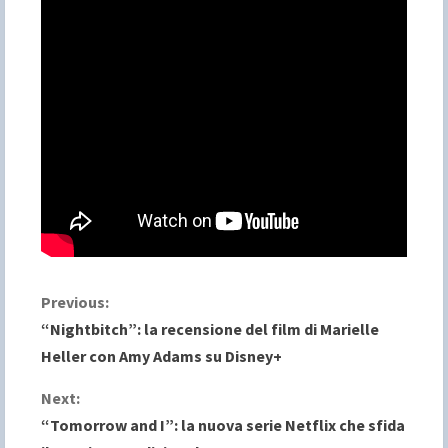
C
Previous:
“Nightbitch”: la recensione del film di Marielle
o
Heller con Amy Adams su Disney+
n
Next:
“Tomorrow and I”: la nuova serie Netflix che sfida
t