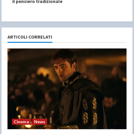
il pensiero tradizionale
i
n
u
ARTICOLI CORRELATI
e
R
e
a
d
i
n
Cinema
News