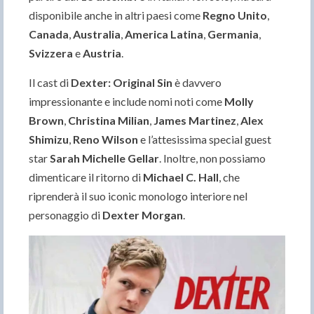
disponibile anche in altri paesi come
Regno Unito
,
Canada
,
Australia
,
America Latina
,
Germania
,
Svizzera
e
Austria
.
Il cast di
Dexter: Original Sin
è davvero
impressionante e include nomi noti come
Molly
Brown
,
Christina Milian
,
James Martinez
,
Alex
Shimizu
,
Reno Wilson
e l’attesissima special guest
star
Sarah Michelle Gellar
. Inoltre, non possiamo
dimenticare il ritorno di
Michael C. Hall
, che
riprenderà il suo iconic monologo interiore nel
personaggio di
Dexter Morgan
.