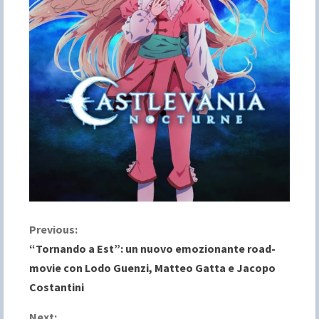
C
Previous:
“Tornando a Est”: un nuovo emozionante road-
o
movie con Lodo Guenzi, Matteo Gatta e Jacopo
Costantini
n
Next: