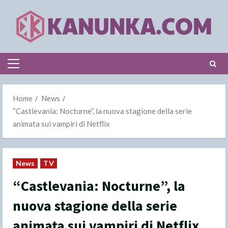
Skip
to
content
Primary
Menu
Home
News
“Castlevania: Nocturne”, la nuova stagione della serie
animata sui vampiri di Netflix
News
TV
“Castlevania: Nocturne”, la
nuova stagione della serie
animata sui vampiri di Netflix