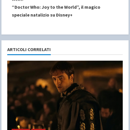
t
“Doctor Who: Joy to the World”, il magico
i
speciale natalizio su Disney+
n
u
e
ARTICOLI CORRELATI
R
e
a
d
i
n