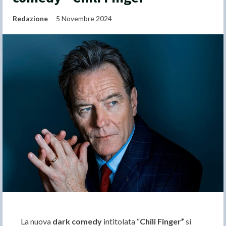
Redazione
5 Novembre 2024
La nuova
dark comedy
intitolata “
Chili Finger”
si