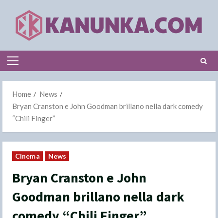
Skip
to
content
Primary
Menu
Home
News
Bryan Cranston e John Goodman brillano nella dark comedy
“Chili Finger”
Cinema
News
Bryan Cranston e John
Goodman brillano nella dark
comedy “Chili Finger”