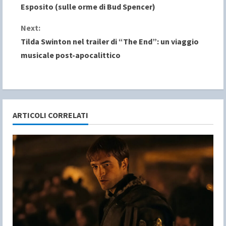
o
Esposito (sulle orme di Bud Spencer)
n
Next:
Tilda Swinton nel trailer di “The End”: un viaggio
t
musicale post-apocalittico
i
n
u
ARTICOLI CORRELATI
e
R
e
a
d