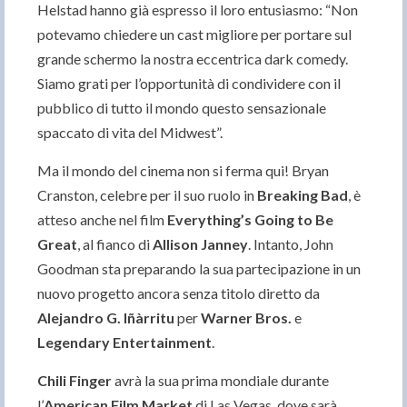
Helstad hanno già espresso il loro entusiasmo: “Non
potevamo chiedere un cast migliore per portare sul
grande schermo la nostra eccentrica dark comedy.
Siamo grati per l’opportunità di condividere con il
pubblico di tutto il mondo questo sensazionale
spaccato di vita del Midwest”.
Ma il mondo del cinema non si ferma qui! Bryan
Cranston, celebre per il suo ruolo in
Breaking Bad
, è
atteso anche nel film
Everything’s Going to Be
Great
, al fianco di
Allison Janney
. Intanto, John
Goodman sta preparando la sua partecipazione in un
nuovo progetto ancora senza titolo diretto da
Alejandro G. Iñàrritu
per
Warner Bros.
e
Legendary Entertainment
.
Chili Finger
avrà la sua prima mondiale durante
l’
American Film Market
di Las Vegas, dove sarà