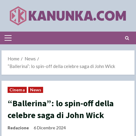
Skip
to
content
Primary
Menu
Home
News
“Ballerina”: lo spin-off della celebre saga di John Wick
Cinema
News
“Ballerina”: lo spin-off della
celebre saga di John Wick
Redazione
6 Dicembre 2024