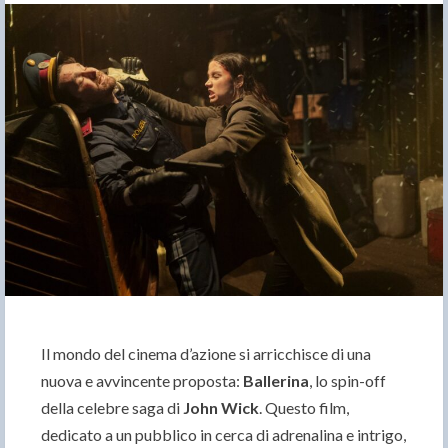
Il mondo del cinema d’azione si arricchisce di una
nuova e avvincente proposta:
Ballerina
, lo spin-off
della celebre saga di
John Wick
. Questo film,
dedicato a un pubblico in cerca di adrenalina e intrigo,