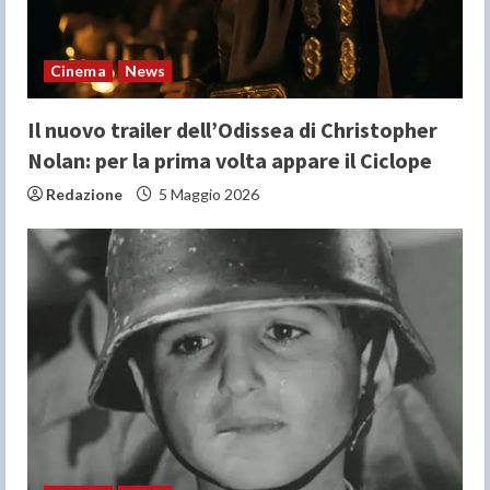
n
Cinema
News
g
Il nuovo trailer dell’Odissea di Christopher
Nolan: per la prima volta appare il Ciclope
Redazione
5 Maggio 2026