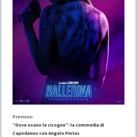
C
Previous:
“Dove osano le cicogne”: la commedia di
o
Capodanno con Angelo Pintus