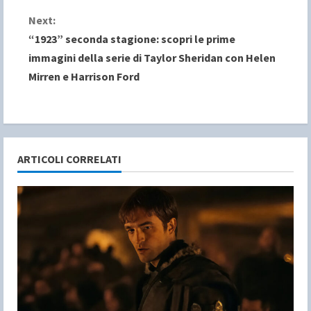
n
Next:
“1923” seconda stagione: scopri le prime
t
immagini della serie di Taylor Sheridan con Helen
i
Mirren e Harrison Ford
n
u
e
ARTICOLI CORRELATI
R
e
a
d
i