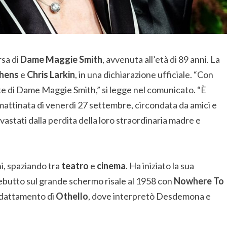
sa di
Dame Maggie Smith
, avvenuta all’età di 89 anni. La
hens
e
Chris Larkin
, in una dichiarazione ufficiale. “Con
 di Dame Maggie Smith,” si legge nel comunicato. “È
attinata di venerdì 27 settembre, circondata da amici e
devastati dalla perdita della loro straordinaria madre e
i, spaziando tra
teatro
e
cinema
. Ha iniziato la sua
 debutto sul grande schermo risale al 1958 con
Nowhere To
l’adattamento di
Othello
, dove interpretò Desdemona e