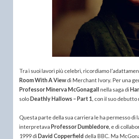
Tra i suoi lavori più celebri, ricordiamo l’adattame
Room With A View
di Merchant Ivory. Per una ge
Professor Minerva McGonagall
nella saga di
Har
solo
Deathly Hallows – Part 1
, con il suo debutto
Questa parte della sua carriera le ha permesso d
interpretava
Professor Dumbledore
, e di collab
1999 di
David Copperfield
della BBC. Ma McGonagal