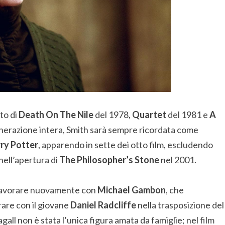
nto di
Death On The Nile
del 1978,
Quartet
del 1981 e
A
nerazione intera, Smith sarà sempre ricordata come
ry Potter
, apparendo in sette dei otto film, escludendo
 nell’apertura di
The Philosopher’s Stone
nel 2001.
i lavorare nuovamente con
Michael Gambon
, che
orare con il giovane
Daniel Radcliffe
nella trasposizione del
l non è stata l’unica figura amata da famiglie; nel film