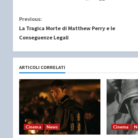
C
Previous:
La Tragica Morte di Matthew Perry e le
o
Conseguenze Legali
n
t
ARTICOLI CORRELATI
i
n
u
e
R
Cinema
News
Cinema
N
e