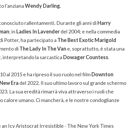
to l’anziana
Wendy Darling
.
 conosciuto rallentamenti. Durante gli anni di
Harry
tman
; in
Ladies In Lavender
del 2004; e nella commedia
 di Potter, ha partecipato a
The Best Exotic Marigold
amento di
The Lady In The Van
e, soprattutto, è stata una
y
, interpretando la sarcastica
Dowager Countess
.
0 al 2015 e ha ripreso il suo ruolo nel film
Downton
New Era
del 2022. Il suo ultimo lavoro sul grande schermo
2023. La sua eredità rimarrà viva attraverso i ruoli che
 suo calore umano. Ci mancherà, e le nostre condoglianze