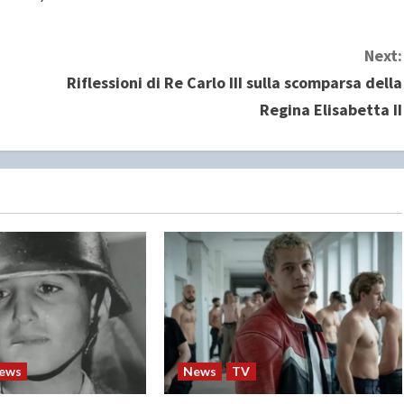
Next:
Riflessioni di Re Carlo III sulla scomparsa della
Regina Elisabetta II
ews
News
TV