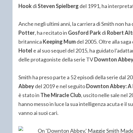
Hook
di
Steven Spielberg
del 1991, ha interpreta
Anche negli ultimi anni, la carriera di Smith non ha
Potter
, ha recitato in
Gosford Park
di
Robert Al
britannica
Keeping Mum
del 2005. Oltre alla saga
Hotel
e al suo sequel del 2015, ha guidato l’adatt
delle protagoniste della serie TV
Downton Abbe
Smith ha preso parte a 52 episodi della serie dal 201
Abbey
del 2019 e nel seguito
Downton Abbey: A 
è stato in
The Miracle Club
, uscito nelle sale nel 
hanno messo in luce la sua intelligenza acuta e il
vanno ai suoi cari.