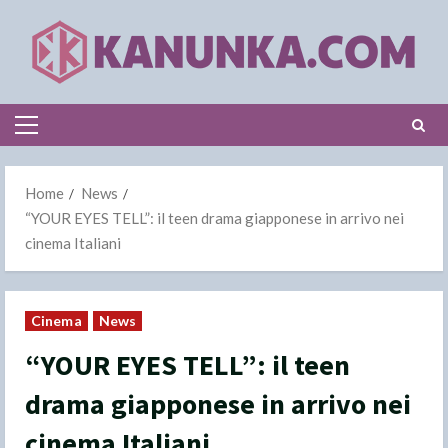
Skip
to
content
Primary
Menu
Home
News
“YOUR EYES TELL”: il teen drama giapponese in arrivo nei
cinema Italiani
Cinema
News
“YOUR EYES TELL”: il teen
drama giapponese in arrivo nei
cinema Italiani