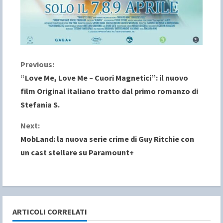
C
Previous:
“Love Me, Love Me – Cuori Magnetici”: il nuovo
o
film Original italiano tratto dal primo romanzo di
Stefania S.
n
Next:
t
MobLand: la nuova serie crime di Guy Ritchie con
i
un cast stellare su Paramount+
n
u
e
ARTICOLI CORRELATI