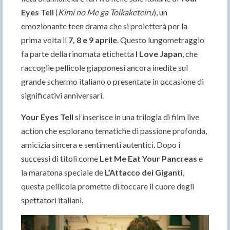
Eyes Tell
(
Kimi no Me ga Toikaketeiru
), un
emozionante teen drama che si proietterà per la
prima volta il
7, 8 e 9 aprile
. Questo lungometraggio
fa parte della rinomata etichetta
I Love Japan
, che
raccoglie pellicole giapponesi ancora inedite sul
grande schermo italiano o presentate in occasione di
significativi anniversari.
Your Eyes Tell
si inserisce in una trilogia di film live
action che esplorano tematiche di passione profonda,
amicizia sincera e sentimenti autentici. Dopo i
successi di titoli come
Let Me Eat Your Pancreas
e
la maratona speciale de
L’Attacco dei Giganti
,
questa pellicola promette di toccare il cuore degli
spettatori italiani.