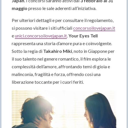
Japan
. I concorsi saranno attivi dal
3 febbraio al 31
maggio
presso le sale aderenti all’iniziativa.
Per ulteriori dettagli e per consultare il regolamento,
si possono visitare i siti ufficiali
concorsoilovejapan.it
e
unici.concorsoilovejapan.it
.
Your Eyes Tell
rappresenta una storia d’amore pura e coinvolgente.
Sotto la regia di
Takahiro Miki
, noto in Giappone per
il suo talento nel genere romantico, il film esplora le
complessità dell’amore, affrontando temi di gioia e
malinconia, fragilità e forza, offrendo così una
liberazione toccante per i cuori feriti.