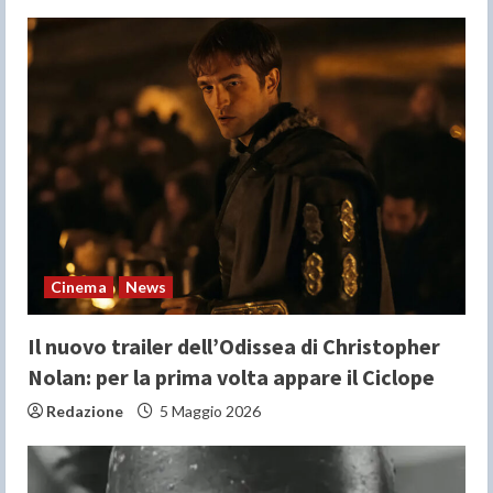
R
e
a
d
i
n
Cinema
News
g
Il nuovo trailer dell’Odissea di Christopher
Nolan: per la prima volta appare il Ciclope
Redazione
5 Maggio 2026