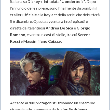
italiana su
Disney+
, intitolata “
Uonderbois”
. Dopo
l’annuncio delle riprese, sono finalmente disponibili il
trailer ufficiale
e la
key art
della serie, che debutterà
il 6 dicembre. Questa avventura in sei episodi è
diretta dai talentuosi
Andrea De Sica
e
Giorgio
Romano
, e vanta un cast di stelle, tra cui
Serena
Rossi
e
Massimiliano Caiazzo
.
Accanto ai due protagonisti, troviamo un ensemble
straordinario, composto da
Junior Rodriguez
,