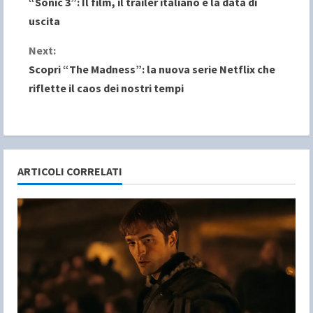
“Sonic 3”: Il film, il trailer italiano e la data di
o
uscita
n
Next:
Scopri “The Madness”: la nuova serie Netflix che
t
riflette il caos dei nostri tempi
i
n
u
ARTICOLI CORRELATI
e
R
e
a
d