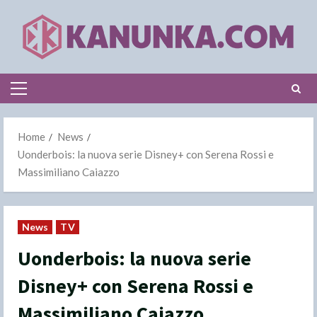
Skip
to
content
Primary
Menu
Home
News
Uonderbois: la nuova serie Disney+ con Serena Rossi e
Massimiliano Caiazzo
News
TV
Uonderbois: la nuova serie
Disney+ con Serena Rossi e
Massimiliano Caiazzo