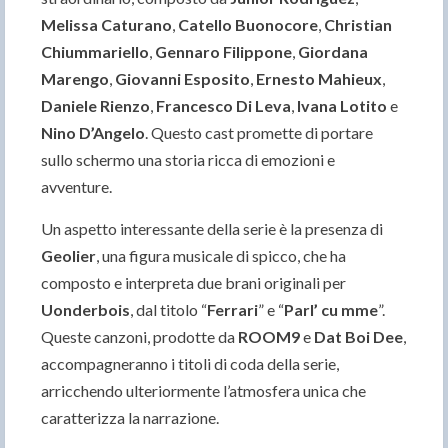
Melissa Caturano
,
Catello Buonocore
,
Christian
Chiummariello
,
Gennaro Filippone
,
Giordana
Marengo
,
Giovanni Esposito
,
Ernesto Mahieux
,
Daniele Rienzo
,
Francesco Di Leva
,
Ivana Lotito
e
Nino D’Angelo
. Questo cast promette di portare
sullo schermo una storia ricca di emozioni e
avventure.
Un aspetto interessante della serie è la presenza di
Geolier
, una figura musicale di spicco, che ha
composto e interpreta due brani originali per
Uonderbois
, dal titolo “
Ferrari
” e “
Parl’ cu mme
”.
Queste canzoni, prodotte da
ROOM9
e
Dat Boi Dee
,
accompagneranno i titoli di coda della serie,
arricchendo ulteriormente l’atmosfera unica che
caratterizza la narrazione.