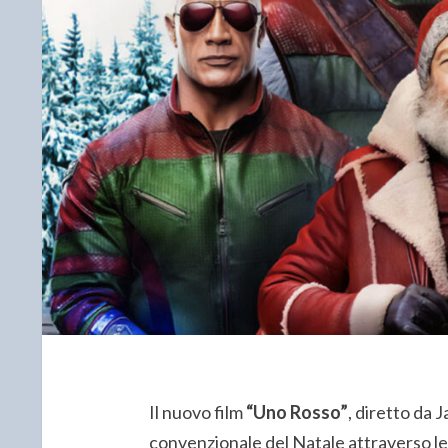
Il nuovo film
“Uno Rosso”
, diretto da 
convenzionale del Natale attraverso le