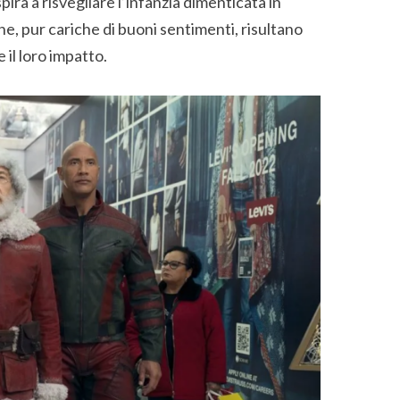
ira a risvegliare l’infanzia dimenticata in
e, pur cariche di buoni sentimenti, risultano
il loro impatto.