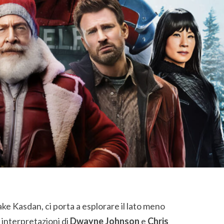
Jake Kasdan, ci porta a esplorare il lato meno
 interpretazioni di
Dwayne Johnson
e
Chris