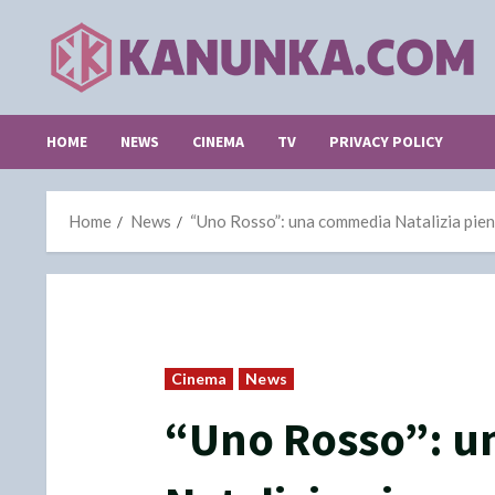
Skip
to
content
HOME
NEWS
CINEMA
TV
PRIVACY POLICY
Home
News
“Uno Rosso”: una commedia Natalizia pien
Cinema
News
“Uno Rosso”: 