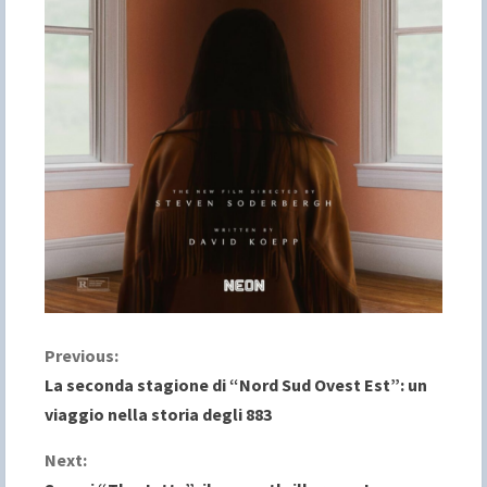
C
Previous:
La seconda stagione di “Nord Sud Ovest Est”: un
o
viaggio nella storia degli 883
n
Next: