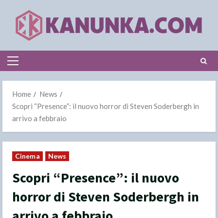
Skip
to
content
Primary
Menu
Home
News
Scopri “Presence”: il nuovo horror di Steven Soderbergh in
arrivo a febbraio
Cinema
News
Scopri “Presence”: il nuovo
horror di Steven Soderbergh in
arrivo a febbraio