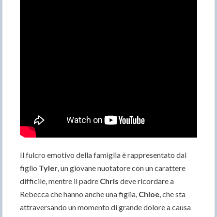
Il fulcro emotivo della famiglia è rappresentato dal
figlio
Tyler
, un giovane nuotatore con un carattere
difficile, mentre il padre
Chris
deve ricordare a
Rebecca che hanno anche una figlia,
Chloe
, che sta
attraversando un momento di grande dolore a causa