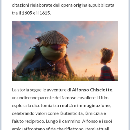
citazioni rielaborate dell’opera originale, pubblicata
tra il
1605
e il
1615
.
La storia segue le avventure di
Alfonso Chisciotte
,
un undicenne parente del famoso cavaliere. Il film
esplora la dicotomia tra
realtà e immaginazione
,
celebrando valori come l’autenticità, l’amicizia e
l’aiuto reciproco. Lungo il cammino, Alfonso e i suoi
amici affrontano sfide che riflettono i temi attuali,