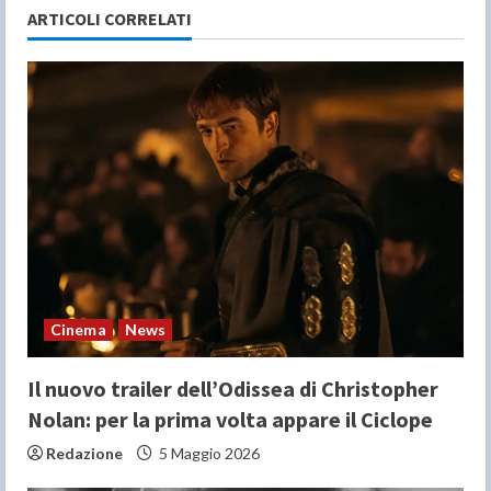
u
ARTICOLI CORRELATI
e
R
e
a
d
i
n
Cinema
News
g
Il nuovo trailer dell’Odissea di Christopher
Nolan: per la prima volta appare il Ciclope
Redazione
5 Maggio 2026