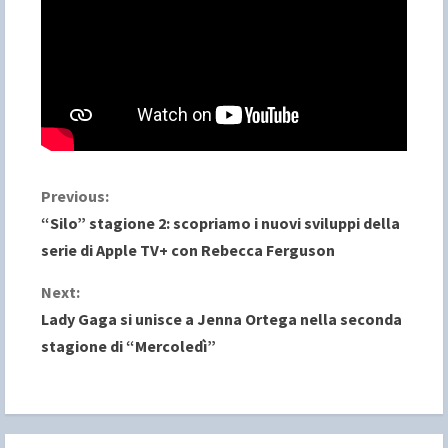
C
Previous:
“Silo” stagione 2: scopriamo i nuovi sviluppi della
o
serie di Apple TV+ con Rebecca Ferguson
n
Next:
Lady Gaga si unisce a Jenna Ortega nella seconda
t
stagione di “Mercoledì”
i
n