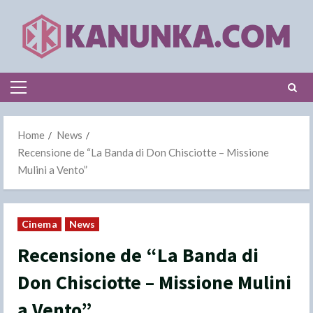
Skip
to
content
Primary
Menu
Home
News
Recensione de “La Banda di Don Chisciotte – Missione
Mulini a Vento”
Cinema
News
Recensione de “La Banda di
Don Chisciotte – Missione Mulini
a Vento”