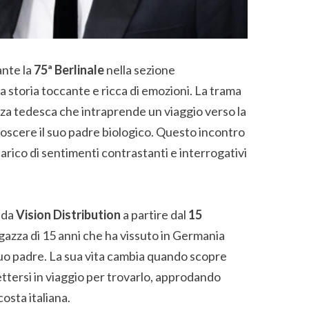
ante la
75ª Berlinale
nella sezione
a storia toccante e ricca di emozioni. La trama
zza tedesca che intraprende un viaggio verso la
noscere il suo padre biologico. Questo incontro
carico di sentimenti contrastanti e interrogativi
e da
Vision Distribution
a partire dal
15
agazza di 15 anni che ha vissuto in Germania
o padre. La sua vita cambia quando scopre
ettersi in viaggio per trovarlo, approdando
osta italiana.