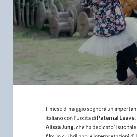
Il mese di maggio segnerà un’importan
italiano con l’uscita di
Paternal Leave
,
Alissa Jung
, che ha dedicato il suo tal
film, in cui brillano le interpretazioni di