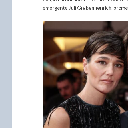
emergente
Juli Grabenhenrich
, prome