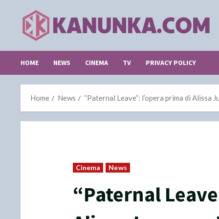
Skip
to
content
HOME
NEWS
CINEMA
TV
PRIVACY POLICY
Home
News
“Paternal Leave”: l’opera prima di Alissa 
Cinema
News
“Paternal Leave