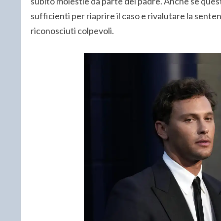
subito molestie da parte del padre. Anche se que
sufficienti per riaprire il caso e rivalutare la sente
riconosciuti colpevoli.