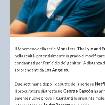
Il fenomeno della serie
Monsters: The Lyle and 
nella realtà, potenzialmente in grado di modificare 
condannati per l’omicidio dei genitori. A distanza 
sorprendenti da
Los Angeles
.
Due settimane dopo il debutto della serie su
Netfl
Il procuratore distrettuale
George Gascón
ha ann
emerse nuove prove riguardanti le presunte molesti
interpretato da
Javier Bardem
nella serie.