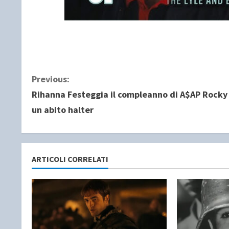
C
Previous:
Rihanna Festeggia il compleanno di A$AP Rocky
o
un abito halter
n
t
ARTICOLI CORRELATI
i
n
u