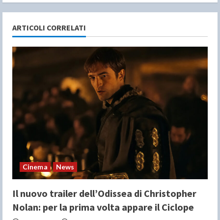
n
ARTICOLI CORRELATI
u
e
R
e
a
d
i
Cinema
News
n
Il nuovo trailer dell’Odissea di Christopher
g
Nolan: per la prima volta appare il Ciclope