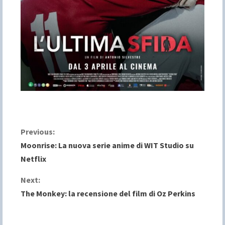
C
Previous:
Moonrise: La nuova serie anime di WIT Studio su
o
Netflix
n
Next:
The Monkey: la recensione del film di Oz Perkins
t
i