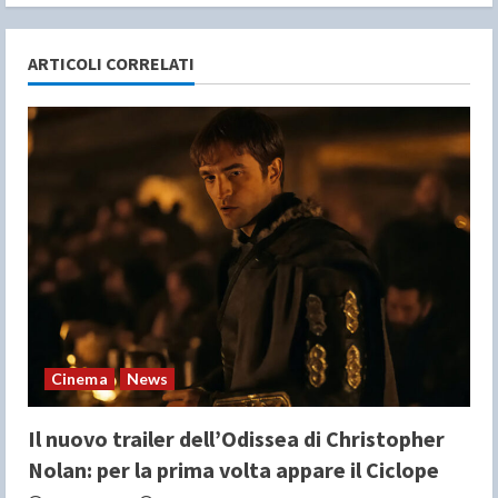
u
e
ARTICOLI CORRELATI
R
e
a
d
i
n
Cinema
News
g
Il nuovo trailer dell’Odissea di Christopher
Nolan: per la prima volta appare il Ciclope