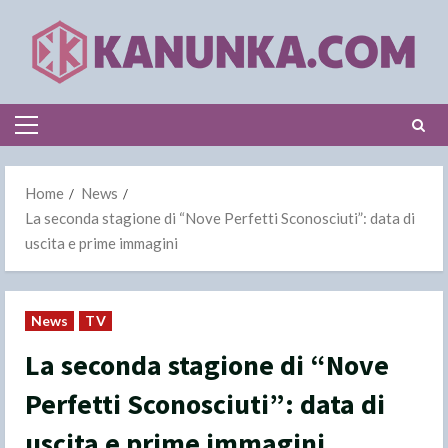
Skip
to
content
Primary
Menu
Home
News
La seconda stagione di “Nove Perfetti Sconosciuti”: data di
uscita e prime immagini
News
TV
La seconda stagione di “Nove
Perfetti Sconosciuti”: data di
uscita e prime immagini