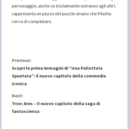
personaggio, anche se inizialmente estraneo agli altri,
rappresenta un pezzo del puzzle umano che Masha
cerca di completare.
C
Previous:
Scopri le prime immagini di “Una Pallottola
o
Spuntata”: il nuovo capitolo della commedia
iconica
n
Next:
t
Tron: Ares – Il nuovo capitolo della saga di
i
fantascienza
n