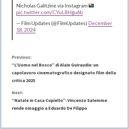
Nicholas Galitzine via Instagram
pic.twitter.com/CYuL8Hgu6b
— Film Updates (@FilmUpdates)
December
18, 2024
C
Previous:
“L’Uomo nel Bosco” di Alain Guiraudie: un
o
capolavoro cinematografico designato film della
critica 2025
n
Next:
t
“Natale in Casa Cupiello”: Vincenzo Salemme
i
rende omaggio a Eduardo De Filippo
n