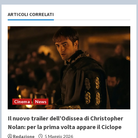
u
e
ARTICOLI CORRELATI
R
e
a
d
i
n
Cinema
News
g
Il nuovo trailer dell’Odissea di Christopher
Nolan: per la prima volta appare il Ciclope
Redazione
5 Maggio 2026