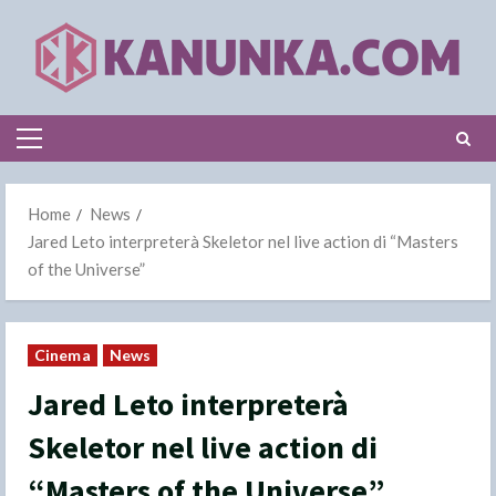
Skip
to
content
Primary
Menu
Home
News
Jared Leto interpreterà Skeletor nel live action di “Masters
of the Universe”
Cinema
News
Jared Leto interpreterà
Skeletor nel live action di
“Masters of the Universe”