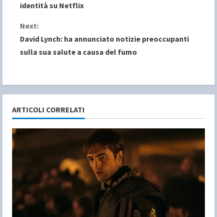
o
identità su Netflix
n
Next:
David Lynch: ha annunciato notizie preoccupanti
t
sulla sua salute a causa del fumo
i
n
u
ARTICOLI CORRELATI
e
R
e
a
d