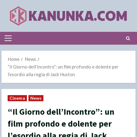
Skip
to
content
Primary
Menu
Home
News
“Il Giorno dell’Incontro”: un film profondo e dolente per
l’esordio alla regia di Jack Huston
Cinema
News
“Il Giorno dell’Incontro”: un
film profondo e dolente per
l’esordio alla regia di Jack