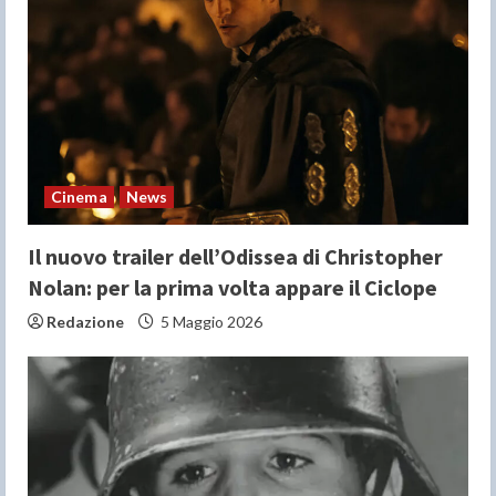
e
a
d
i
n
Cinema
News
g
Il nuovo trailer dell’Odissea di Christopher
Nolan: per la prima volta appare il Ciclope
Redazione
5 Maggio 2026