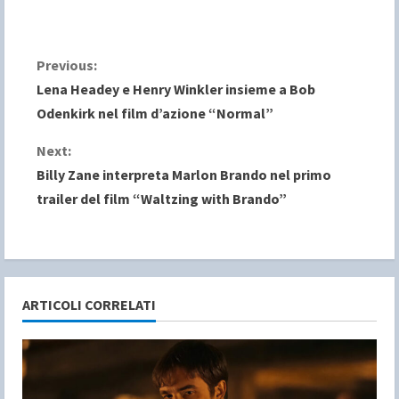
C
Previous:
Lena Headey e Henry Winkler insieme a Bob
o
Odenkirk nel film d’azione “Normal”
n
Next:
Billy Zane interpreta Marlon Brando nel primo
t
trailer del film “Waltzing with Brando”
i
n
u
ARTICOLI CORRELATI
e
R