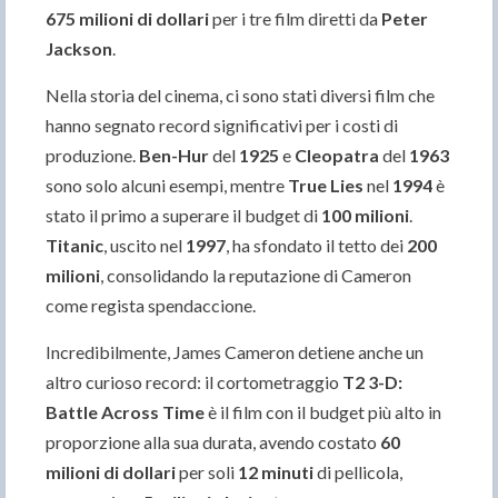
675 milioni di dollari
per i tre film diretti da
Peter
Jackson
.
Nella storia del cinema, ci sono stati diversi film che
hanno segnato record significativi per i costi di
produzione.
Ben-Hur
del
1925
e
Cleopatra
del
1963
sono solo alcuni esempi, mentre
True Lies
nel
1994
è
stato il primo a superare il budget di
100 milioni
.
Titanic
, uscito nel
1997
, ha sfondato il tetto dei
200
milioni
, consolidando la reputazione di Cameron
come regista spendaccione.
Incredibilmente, James Cameron detiene anche un
altro curioso record: il cortometraggio
T2 3-D:
Battle Across Time
è il film con il budget più alto in
proporzione alla sua durata, avendo costato
60
milioni di dollari
per soli
12 minuti
di pellicola,