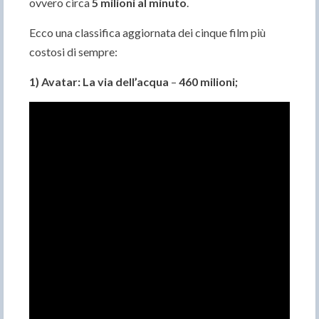
ovvero circa
5 milioni al minuto
.
Ecco una classifica aggiornata dei cinque film più
costosi di sempre:
1) Avatar: La via dell’acqua
–
460 milioni;