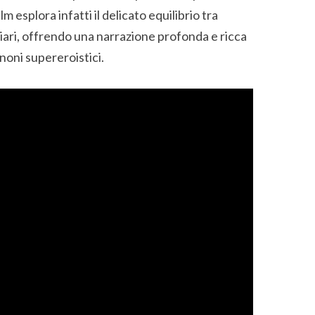
lm esplora infatti il delicato equilibrio tra
iari, offrendo una narrazione profonda e ricca
anoni supereroistici.