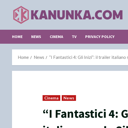
Skip
to
content
HOME
NEWS
CINEMA
TV
PRIVACY POLICY
Home
News
“I Fantastici 4: Gli Inizi”: il trailer itali
Cinema
News
“I Fantastici 4: Gl