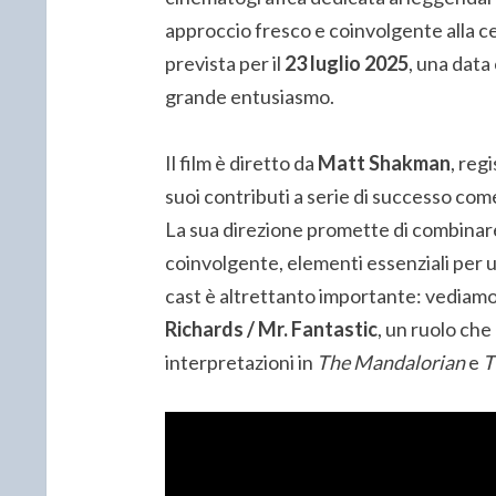
approccio fresco e coinvolgente alla cel
prevista per il
23 luglio 2025
, una data
grande entusiasmo.
Il film è diretto da
Matt Shakman
, reg
suoi contributi a serie di successo co
La sua direzione promette di combinare
coinvolgente, elementi essenziali per u
cast è altrettanto importante: vediamo
Richards / Mr. Fantastic
, un ruolo che
interpretazioni in
The Mandalorian
e
T