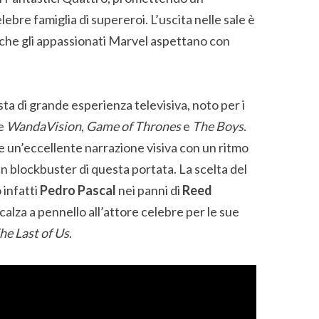
ebre famiglia di supereroi. L’uscita nelle sale è
 che gli appassionati Marvel aspettano con
ista di grande esperienza televisiva, noto per i
me
WandaVision
,
Game of Thrones
e
The Boys
.
 un’eccellente narrazione visiva con un ritmo
n blockbuster di questa portata. La scelta del
 infatti
Pedro Pascal
nei panni di
Reed
 calza a pennello all’attore celebre per le sue
he Last of Us
.