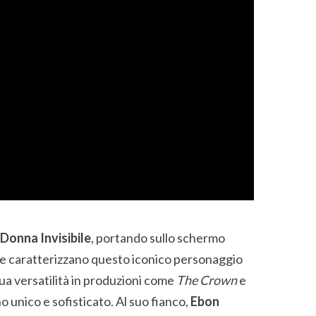
 Donna Invisibile
, portando sullo schermo
he caratterizzano questo iconico personaggio
ua versatilità in produzioni come
The Crown
e
no unico e sofisticato. Al suo fianco,
Ebon