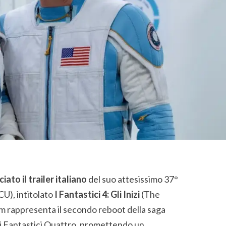
ato il trailer italiano
del suo attesissimo 37°
U), intitolato
I Fantastici 4: Gli Inizi
(The
lm rappresenta il secondo reboot della saga
i Fantastici Quattro, promettendo un