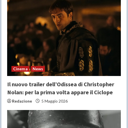
R
e
a
d
i
n
Cinema
News
g
Il nuovo trailer dell’Odissea di Christopher
Nolan: per la prima volta appare il Ciclope
Redazione
5 Maggio 2026