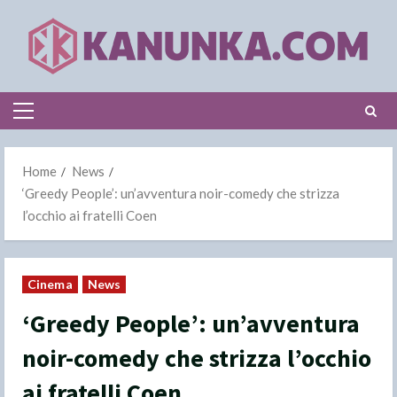
Skip
to
content
Primary
Menu
Home
News
‘Greedy People’: un’avventura noir-comedy che strizza
l’occhio ai fratelli Coen
Cinema
News
‘Greedy People’: un’avventura
noir-comedy che strizza l’occhio
ai fratelli Coen