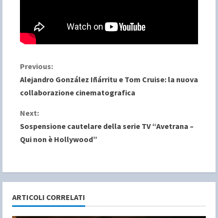
C
Previous:
Alejandro González Iñárritu e Tom Cruise: la nuova
o
collaborazione cinematografica
n
Next:
Sospensione cautelare della serie TV “Avetrana –
t
Qui non è Hollywood”
i
n
u
ARTICOLI CORRELATI
e