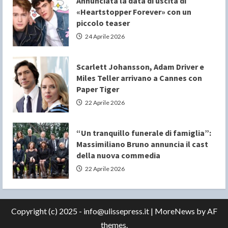
Annunciata la data di uscita di
«Heartstopper Forever» con un
piccolo teaser
24 Aprile 2026
Scarlett Johansson, Adam Driver e
Miles Teller arrivano a Cannes con
Paper Tiger
22 Aprile 2026
“Un tranquillo funerale di famiglia”:
Massimiliano Bruno annuncia il cast
della nuova commedia
22 Aprile 2026
Copyright (c) 2025 - info@ulissepress.it
|
MoreNews
by AF
themes.