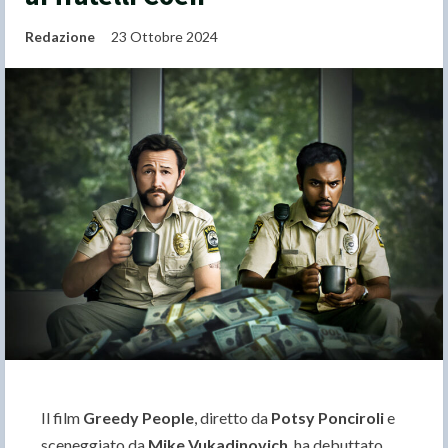
Redazione
23 Ottobre 2024
Il film
Greedy People
, diretto da
Potsy Ponciroli
e
sceneggiato da
Mike Vukadinovich
, ha debuttato