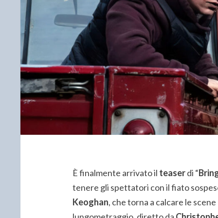
È finalmente arrivato il
teaser
di “
Brin
tenere gli spettatori con il fiato sospes
Keoghan
, che torna a calcare le sce
lungometraggio, diretto da
Christoph