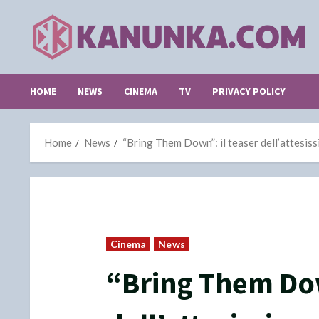
Skip
to
content
HOME
NEWS
CINEMA
TV
PRIVACY POLICY
Home
News
“Bring Them Down”: il teaser dell’attesis
Cinema
News
“Bring Them Dow