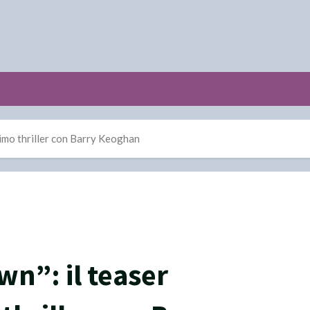
simo thriller con Barry Keoghan
n”: il teaser