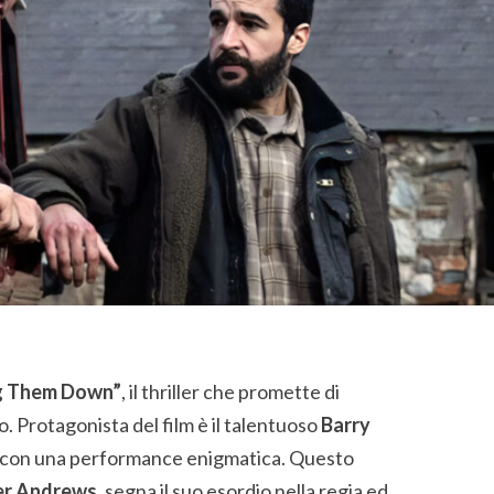
g Them Down”
, il thriller che promette di
o. Protagonista del film è il talentuoso
Barry
ne con una performance enigmatica. Questo
er Andrews
, segna il suo esordio nella regia ed