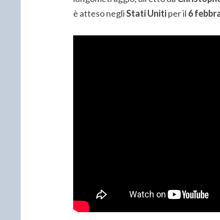
è atteso negli
Stati Uniti
per il
6 febbr