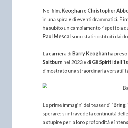
Nel film,
Keoghan
e
Christopher Abb
in una spirale di eventi drammatici. È i
ha subito un cambiamento rispetto a q
Paul Mescal
sono stati sostituiti dai d
La carriera di
Barry Keoghan
ha preso i
Saltburn
nel 2023 e di
Gli Spiriti dell’I
dimostrato una straordinaria versatilità
Le prime immagini del teaser di “
Bring
sperare: si intravede la continuità delle
a stupire per la loro profondità e inten