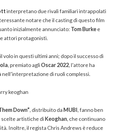
ott
interpretano due rivali familiari intrappolati
nteressante notare che il casting di questo film
uanto inizialmente annunciato:
Tom Burke
e
ue attori protagonisti.
l volo in questi ultimi anni; dopo il successo di
sola
, premiato agli
Oscar 2022
, l’attore ha
 nell’interpretazione di ruoli complessi.
 Them Down”
, distribuito da
MUBI
, fanno ben
 scelte artistiche di
Keoghan
, che continuano
sità. Inoltre, il regista Chris Andrews è reduce