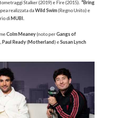
rtometraggi Stalker (2019) e Fire (2015).
“Bring
pea realizzata da
Wild Swim
(Regno Unito) e
rio di
MUBI
.
come
Colm Meaney
(noto per
Gangs of
),
Paul Ready
(
Motherland
) e
Susan Lynch